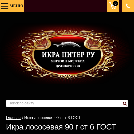
0
Товаро
МЕНЮ
Под з
0
руб
Главная
\ Икра лососевая 90 г ст б ГОСТ
Икра лососевая 90 г ст б ГОСТ