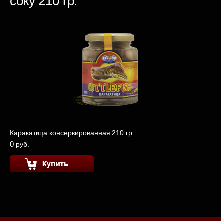
соку 210 гр.
Каракатица консервированная 210 гр
0
руб.