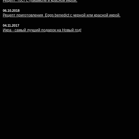
Рецепт: тост с гуакамоле и красной икрой.
06.10.2018
Рецепт приготовления Eggs benedict с черной или красной икрой.
04.11.2017
Икра - самый лучший подарок на Новый год!