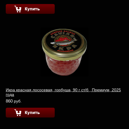
Икра красная лососевая, горбуша, 90 г ст/б , Премиум, 2025
года
860
руб.